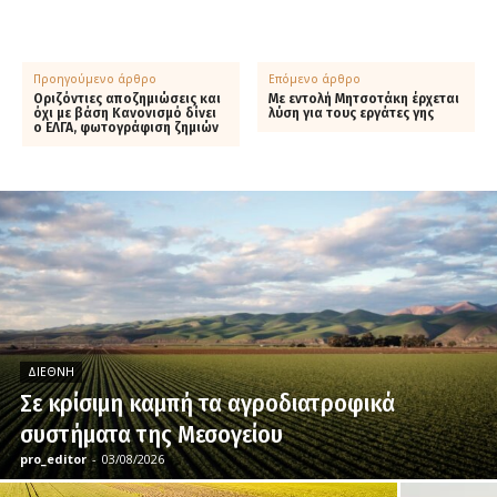
Προηγούμενο άρθρο
Επόμενο άρθρο
Οριζόντιες αποζημιώσεις και
Με εντολή Μητσοτάκη έρχεται
όχι με βάση Κανονισμό δίνει
λύση για τους εργάτες γης
ο ΕΛΓΑ, φωτογράφιση ζημιών
ΔΙΕΘΝΉ
Σε κρίσιμη καμπή τα αγροδιατροφικά
συστήματα της Μεσογείου
pro_editor
-
03/08/2026