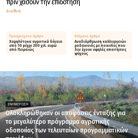
πριν χάσουν την επιδότηση
Διεθνή
Προηγούμενο άρθρο
Επόμενο άρθρο
Χαμηλότοκα αγροτικά δάνεια
Αναδιάρθρωση καλλιεργειών
από 10 μέχρι 200 χιλ. ευρώ
ροδακινιάς με ποικιλίες που
από Πειραιώς
δεν έχουν υψηλές απαιτήσεις
ψύχους
ΕΝΗΜΈΡΩΣΗ
Ολοκληρώθηκαν οι αποφάσεις ένταξης για
το μεγαλύτερο πρόγραμμα αγροτικής
οδοποιίας των τελευταίων προγραμματικών