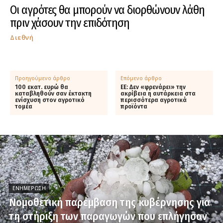
Οι αγρότες θα μπορούν να διορθώνουν λάθη
πριν χάσουν την επιδότηση
Διεθνή
Προηγούμενο άρθρο
Επόμενο άρθρο
100 εκατ. ευρώ θα
ΕΕ: Δεν «φρενάρει» την
καταβληθούν σαν έκτακτη
ακρίβεια η αυτάρκεια στα
ενίσχυση στον αγροτικό
περισσότερα αγροτικά
τομέα
προϊόντα
ΕΝΗΜΈΡΩΣΗ
Νομοθετική παρέμβαση της κυβέρνησης για
τη στήριξη των παραγωγών που επλήγησαν