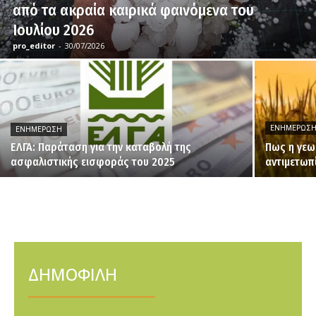
από τα ακραία καιρικά φαινόμενα του
Ιουλίου 2026
pro_editor
-
30/07/2026
ΕΝΗΜΈΡΩΣ
ΕΝΗΜΈΡΩΣΗ
ΕΛΓΑ: Παράταση για την καταβολή της
Πως η γεω
ασφαλιστικής εισφοράς του 2025
αντιμετωπ
ΔΗΜΟΦΙΛΗ