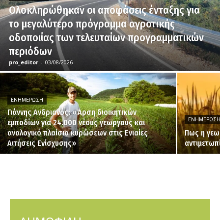
Ολοκληρώθηκαν οι αποφάσεις ένταξης για
το μεγαλύτερο πρόγραμμα αγροτικής
οδοποιίας των τελευταίων προγραμματικών
περιόδων
pro_editor
-
03/08/2026
ΕΝΗΜΈΡΩΣΗ
Γιάννης Ανδριανός: «Άρση διοικητικών
ΕΝΗΜΈΡΩΣ
εμποδίων για 24.000 νέους γεωργούς και
αναλογικό πλαίσιο κυρώσεων στις Ενιαίες
Πως η γεω
Αιτήσεις Ενίσχυσης»
αντιμετωπ