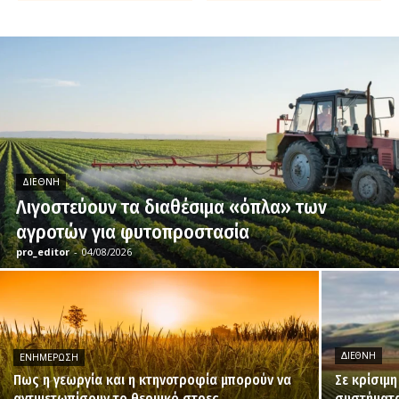
ΔΙΕΘΝΉ
Λιγοστεύουν τα διαθέσιμα «όπλα» των
αγροτών για φυτοπροστασία
pro_editor
-
04/08/2026
ΔΙΕΘΝΉ
ΕΝΗΜΈΡΩΣΗ
Πως η γεωργία και η κτηνοτροφία μπορούν να
Σε κρίσιμ
αντιμετωπίσουν το θερμικό στρες
συστήματα