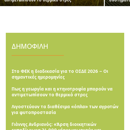
ΔΗΜΟΦΙΛΗ
Στο ΦΕΚ η διαδικασία για το ΟΣΔΕ 2026 – Οι
σημαντικές ημερομηνίες
Πως η γεωργία και η κτηνοτροφία μπορούν να
αντιμετωπίσουν το θερμικό στρες
Λιγοστεύουν τα διαθέσιμα «όπλα» των αγροτών
για φυτοπροστασία
Γιάννης Ανδριανός: «Άρση διοικητικών