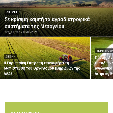
ΔΙΕΘΝΉ
Σε κρίσιμη καμπή τα αγροδιατροφικά
συστήματα της Μεσογείου
pro_editor
-
03/08/2026
ΕΝΗΜΈΡΩΣ
ΔΙΕΘΝΉ
Γιάννης Α
H Ευρωπαϊκή Επιτροπή επαναφέρει τη
εμποδίων 
διαπίστευση του Οργανισμού Πληρωμών της
αναλογικό
ΑΑΔΕ
Αιτήσεις 