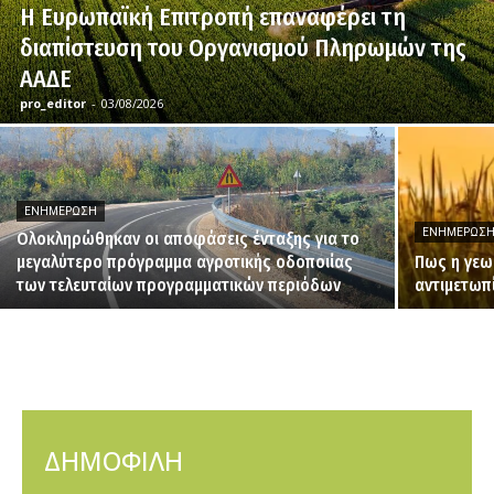
H Ευρωπαϊκή Επιτροπή επαναφέρει τη
διαπίστευση του Οργανισμού Πληρωμών της
ΑΑΔΕ
pro_editor
-
03/08/2026
ΕΝΗΜΈΡΩΣΗ
ΕΝΗΜΈΡΩΣ
Ολοκληρώθηκαν οι αποφάσεις ένταξης για το
μεγαλύτερο πρόγραμμα αγροτικής οδοποιίας
Πως η γεω
των τελευταίων προγραμματικών περιόδων
αντιμετωπ
ΔΗΜΟΦΙΛΗ