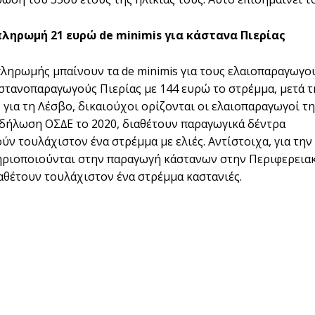
πληρωµή 21 ευρώ de minimis για κάστανα Πιερίας
πληρωµής µπαίνουν τα de minimis για τους ελαιοπαραγωγο
αστανοπαραγωγούς Πιερίας µε 144 ευρώ το στρέµµα, µετά 
, για τη Λέσβο, δικαιούχοι ορίζονται οι ελαιοπαραγωγοί 
δήλωση ΟΣ∆Ε το 2020, διαθέτουν παραγωγικά δέντρα
ύν τουλάχιστον ένα στρέµµα µε ελιές. Αντίστοιχα, για την
ριοποιούνται στην παραγωγή κάστανων στην Περιφερειακ
ιαθέτουν τουλάχιστον ένα στρέµµα καστανιές.