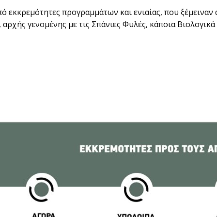
από εκκρεµότητες προγραµµάτων και ενιαίας, που ξέµειναν
, αρχής γενοµένης µε τις Σπάνιες Φυλές, κάποια Βιολογικά