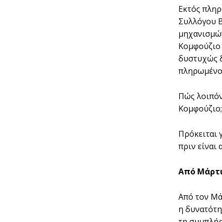
Εκτός πληρ
Συλλόγου Β
µηχανισµώ
Κοµφούζιο 
δυστυχώς δ
πληρωµένο 
Πώς λοιπόν
Κοµφούζιο;
Πρόκειται 
πριν είναι
Από Μάρτι
Από τον Μά
η δυνατότη
τη συµπλήρ