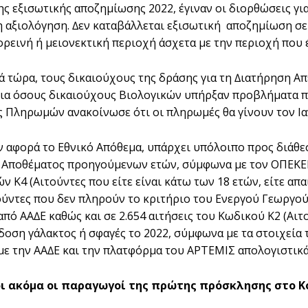
ς εξισωτικής αποζηµίωσης 2022, έγιναν οι διορθώσεις γ
 αξιολόγηση. ∆εν καταβάλλεται εξισωτική αποζηµίωση σε 
ορεινή ή µειονεκτική περιοχή άσχετα µε την περιοχή πο
 τώρα, τους δικαιούχους της δράσης για τη ∆ιατήρηση
για όσους δικαιούχους Βιολογικών υπήρξαν προβλήµατα πο
 Πληρωµών ανακοίνωσε ότι οι πληρωµές θα γίνουν τον Ια
ν αφορά το Εθνικό Απόθεµα, υπάρχει υπόλοιπο προς διάθεσ
 Αποθέµατος προηγούµενων ετών, σύµφωνα µε τον ΟΠΕΚΕΠΕ,
ν Κ4 (Αιτούντες που είτε είναι κάτω των 18 ετών, είτε απ
τούντες που δεν πληρούν το κριτήριο του Ενεργού Γεωργού
από ΑΑ∆Ε καθώς και σε 2.654 αιτήσεις του Κωδικού Κ2 (Αι
δοση γάλακτος ή σφαγές το 2022, σύµφωνα µε τα στοιχεία 
µε την ΑΑ∆Ε και την πλατφόρµα του ΑΡΤΕΜΙΣ απολογιστικά 
 ακόµα οι παραγωγοί της πρώτης πρόσκλησης στο Κ