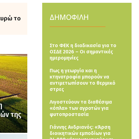
ΔΗΜΟΦΙΛΗ
ευρώ το
Στο ΦΕΚ η διαδικασία για το
ΟΣΔΕ 2026 – Οι σημαντικές
ημερομηνίες
Πως η γεωργία και η
κτηνοτροφία μπορούν να
αντιμετωπίσουν το θερμικό
στρες
Λιγοστεύουν τα διαθέσιμα
η
«όπλα» των αγροτών για
μών της
φυτοπροστασία
Γιάννης Ανδριανός: «Άρση
διοικητικών εμποδίων για