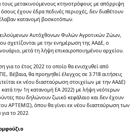
ια τους µετακινούµενους κτηνοτρόφους µε απόρριψη
όσους έχουν έδρα πεδινές περιοχές, δεν διαθέτουν
υ έλαβαν κατανοµή βοσκοτόπων.
 Απειλούµενων Αυτόχθονων Φυλών Αγροτικών Ζώων,
υ σχετίζονται µε την ενηµέρωση της ΑΑ∆Ε, ο
νουάριο, µετά τη λήψη επικαιροποιηµένου αρχείου.
η για το έτος 2022 το οποίο θα ενισχυθεί από
. Βέβαια, θα προηγηθεί έλεγχος σε 3.718 αιτήσεις
αιτείται εκ νέου διασταύρωση στοιχείων µε την ΑΑ∆Ε)
 κατά την 1η κατανοµή ΕΑ 2022) µε λήψη νεότερων
τούντες που δηλώνουν ζωικό κεφάλαιο και δεν έχουν
του ΑΡΤΕΜΙΣ), όπου θα γίνει εκ νέου διασταύρωση των
για το 2022.
οµφούζιο