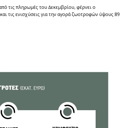
 από τις πληρωµές του ∆εκεµβρίου, φέρνει ο
 και τις ενισχύσεις για την αγορά ζωοτροφών ύψους 89