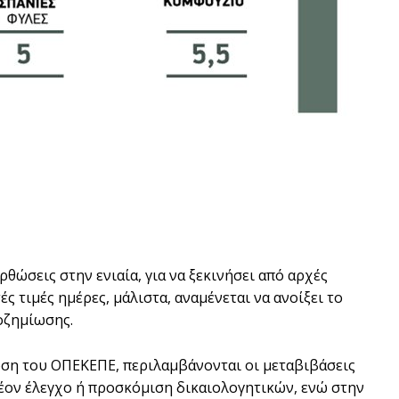
θώσεις στην ενιαία, για να ξεκινήσει από αρχές
τιµές ηµέρες, µάλιστα, αναµένεται να ανοίξει το
ποζηµίωσης.
ωση του ΟΠΕΚΕΠΕ, περιλαµβάνονται οι µεταβιβάσεις
έον έλεγχο ή προσκόµιση δικαιολογητικών, ενώ στην