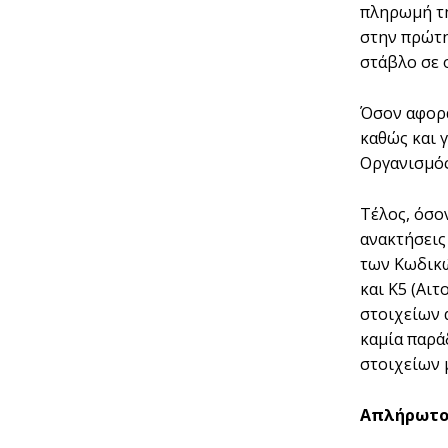
πληρωµή τη
στην πρώτη
στάβλο σε 
Όσον αφορά
καθώς και 
Οργανισµός
Τέλος, όσο
ανακτήσεις
των Κωδικώ
και Κ5 (Αι
στοιχείων 
καµία παρά
στοιχείων 
Απλήρωτοι