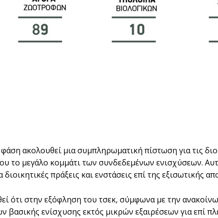
 φάση ακολουθεί µια συµπληρωµατική πίστωση για τις διορ
υ το µεγάλο κοµµάτι των συνδεδεµένων ενισχύσεων. Αυτές 
α διοικητικές πράξεις και ενστάσεις επί της εξισωτικής α
εί ότι στην εξόφληση του τσεκ, σύµφωνα µε την ανακοίν
ν βασικής ενίσχυσης εκτός µικρών εξαιρέσεων για επί πλ