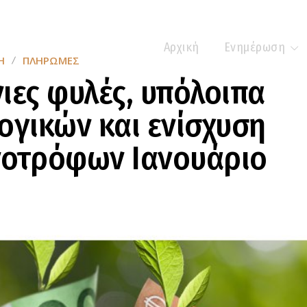
Αρχική
Ενημέρωση
Η
ΠΛΗΡΩΜΈΣ
ιες φυλές, υπόλοιπα
ογικών και ενίσχυση
νοτρόφων Ιανουάριο