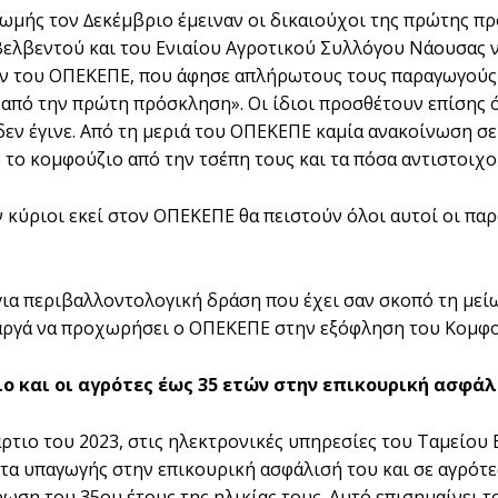
ωµής τον ∆εκέµβριο έµειναν οι δικαιούχοι της πρώτης πρ
ελβεντού και του Ενιαίου Αγροτικού Συλλόγου Νάουσας να
ν του ΟΠΕΚΕΠΕ, που άφησε απλήρωτους τους παραγωγούς
από την πρώτη πρόσκληση». Οι ίδιοι προσθέτουν επίσης ό
εν έγινε. Από τη µεριά του ΟΠΕΚΕΠΕ καµία ανακοίνωση σ
το κοµφούζιο από την τσέπη τους και τα πόσα αντιστοιχού
 κύριοι εκεί στον ΟΠΕΚΕΠΕ θα πειστούν όλοι αυτοί οι παρ
για περιβαλλοντολογική δράση που έχει σαν σκοπό τη µε
 αργά να προχωρήσει ο ΟΠΕΚΕΠΕ στην εξόφληση του Kοµφο
ο και οι αγρότες έως 35 ετών στην επικουρική ασφάλ
ρτιο του 2023, στις ηλεκτρονικές υπηρεσίες του Ταµείου
τα υπαγωγής στην επικουρική ασφάλισή του και σε αγρότες
ωση του 35ου έτους της ηλικίας τους. Αυτό επισηµαίνει 