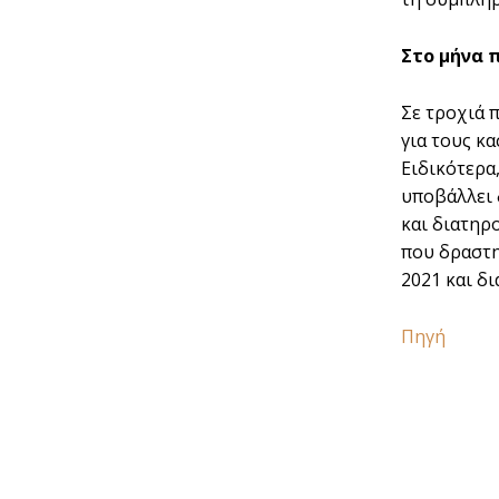
Στο µήνα 
Σε τροχιά 
για τους κ
Ειδικότερα
υποβάλλει 
και διατηρο
που δραστη
2021 και δ
Πηγή