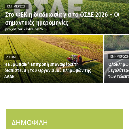
ΕΝΗΜΈΡΩΣΗ
Στο ΦΕΚ η διαδικασία για το ΟΣΔΕ 2026 – Οι
σημαντικές ημερομηνίες
pro_editor
-
04/08/2026
ΕΝΗΜΈΡΩΣ
ΔΙΕΘΝΉ
H Ευρωπαϊκή Επιτροπή επαναφέρει τη
Ολοκληρώθ
διαπίστευση του Οργανισμού Πληρωμών της
μεγαλύτερ
ΑΑΔΕ
των τελευ
ΔΗΜΟΦΙΛΗ