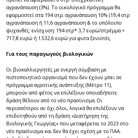
αγρανάπαυση (3%). Το οικολογικό πρόγραµµα θα
εφαρµοστεί στα 194 στρ. αγρανάπαυση 10% (19,4 στρ
αγρανάπαυση ή 11,6 αγρανάπαυση & το υπόλοιπο
ψυχανθές: ενίσχυση: 194 στρ* 3,7 ευρώ/στρέµµα =
717,8 ευρώ ή 1.532,6 ευρώ για φυτα ξενιστές.
Για τους παραγωγούς βιολογικών
Οι βιοκαλλιεργητές µε ενεργή σύµβαση µε
πιστοποιητικό οργανισµό που δεν έχουν µπει σε
πρόγραµµα αγροτικής ανάπτυξης (Μέτρο 11),
µπορούν από φέτος να επιλέξουν οποιαδήποτε
δράση θέλουν από το νέο πρασίνισµα. Oι
περισσότεροι αν όχι όλοι, λογικά θα επιλέξουν να
επιδοτηθούν από τη δράση «∆ιατήρηση της
Βιολογικής Γεωργίας» που µεταφέρεται το 2023 στο
νέο πρασίνισµα και δεν θα έχει σχέση µε το ΠΑΑ.