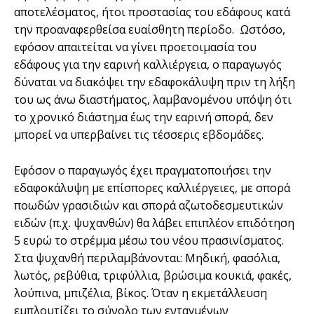
αποτελέσµατος, ήτοι προστασίας του εδάφους κατά
την προαναφερθείσα ευαίσθητη περίοδο. Ωστόσο,
εφόσον απαιτείται να γίνει προετοιµασία του
εδάφους για την εαρινή καλλιέργεια, ο παραγωγός
δύναται να διακόψει την εδαφοκάλυψη πριν τη λήξη
του ως άνω διαστήµατος, λαµβανοµένου υπόψη ότι
το χρονικό διάστηµα έως την εαρινή σπορά, δεν
µπορεί να υπερβαίνει τις τέσσερις εβδοµάδες.
Εφόσον ο παραγωγός έχει πραγµατοποιήσει την
εδαφοκάλυψη µε επίσπορες καλλιέργειες, µε σπορά
ποωδών γρασιδιών και σπορά αζωτοδεσµευτικών
ειδών (π.χ. ψυχανθών) θα λάβει επιπλέον επιδότηση
5 ευρώ το στρέµµα µέσω του νέου πρασινίσµατος.
Στα ψυχανθή περιλαµβάνονται: Μηδική, φασόλια,
λωτός, ρεβύθια, τριφύλλια, βρώσιµα κουκιά, φακές,
λούπινα, µπιζέλια, βίκος. Όταν η εκµετάλλευση
εµπλουτίζει το σύνολο των ενταγµένων