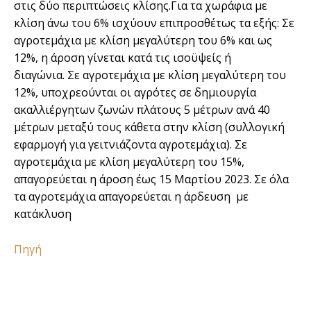
στις δύο περιπτώσεις κλίσης.Για τα χωράφια µε
κλίση άνω του 6% ισχύουν επιπροσθέτως τα εξής: Σε
αγροτεµάχια µε κλίση µεγαλύτερη του 6% και ως
12%, η άροση γίνεται κατά τις ισοϋψείς ή
διαγώνια. Σε αγροτεµάχια µε κλίση µεγαλύτερη του
12%, υποχρεούνται οι αγρότες σε δηµιουργία
ακαλλιέργητων ζωνών πλάτους 5 µέτρων ανά 40
µέτρων µεταξύ τους κάθετα στην κλίση (συλλογική
εφαρµογή για γειτνιάζοντα αγροτεµάχια). Σε
αγροτεµάχια µε κλίση µεγαλύτερη του 15%,
απαγορεύεται η άροση έως 15 Μαρτίου 2023. Σε όλα
τα αγροτεµάχια απαγορεύεται η άρδευση με
κατάκλυση
Πηγή