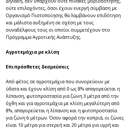
∆ηλαδή, δεν υπάρχουν ούτε πίνακες µοριοδότησης,
ούτε επιλαχόντες, όσοι έχουν ενεργή σύµβαση µε
Οργανισµό Πιστοποίησης θα λαµβάνουν επιδότηση
και µάλιστα αυξηµένη σε σχέση µε τους
συναδέλφους τους οι οποίοι συµµετέχουν στο
Πρόγραµµα Αγροτικής Ανάπτυξης.
Αγροτεµάχια µε κλίση
Επιπρόσθετες δεσµεύσεις
Από φέτος σε αγροτεµάχια που συνορεύουν µε
ύδατα και έχουν κλίση από 0 ως 8% απαγορεύεται η
λίπανση, φυτοπροστασία για ζώνη 3 µέτρα από την
όχθη και για αγροτεµάχια µε κλίση µεγαλύτερη από
8%, απαγορεύεται η λίπανση και η φυτοπροστασία
για ζώνη 6 µέτρων. Όσον αφορά την κοπριά, οι ζώνες
είναι 10 µέτρα για στερεή και 20 µέτρα για υγρή και