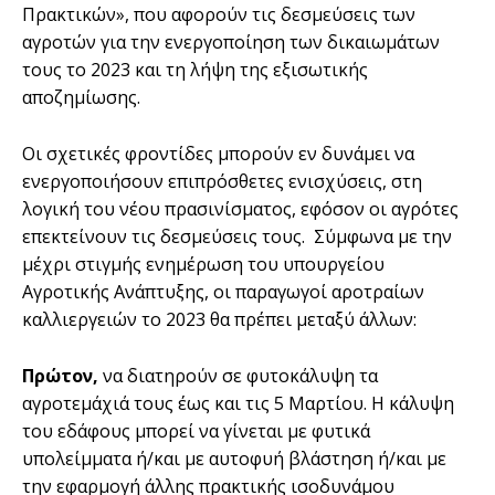
Πρακτικών», που αφορούν τις δεσµεύσεις των
αγροτών για την ενεργοποίηση των δικαιωµάτων
τους το 2023 και τη λήψη της εξισωτικής
αποζηµίωσης.
Οι σχετικές φροντίδες µπορούν εν δυνάµει να
ενεργοποιήσουν επιπρόσθετες ενισχύσεις, στη
λογική του νέου πρασινίσµατος, εφόσον οι αγρότες
επεκτείνουν τις δεσµεύσεις τους. Σύµφωνα µε την
µέχρι στιγµής ενηµέρωση του υπουργείου
Αγροτικής Ανάπτυξης, οι παραγωγοί αροτραίων
καλλιεργειών το 2023 θα πρέπει µεταξύ άλλων:
Πρώτον,
να διατηρούν σε φυτοκάλυψη τα
αγροτεµάχιά τους έως και τις 5 Μαρτίου. Η κάλυψη
του εδάφους µπορεί να γίνεται µε φυτικά
υπολείµµατα ή/και µε αυτοφυή βλάστηση ή/και µε
την εφαρµογή άλλης πρακτικής ισοδυνάµου