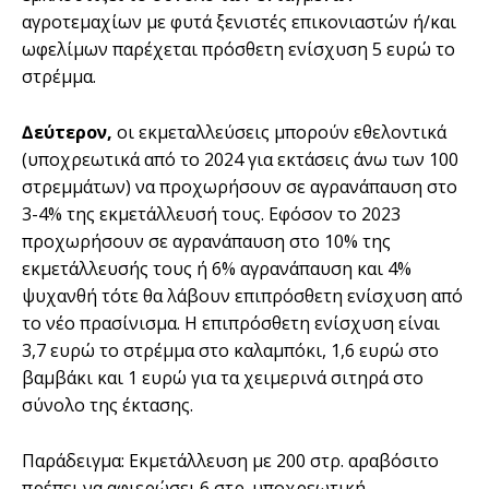
αγροτεµαχίων µε φυτά ξενιστές επικονιαστών ή/και
ωφελίµων παρέχεται πρόσθετη ενίσχυση 5 ευρώ το
στρέµµα.
∆εύτερον,
οι εκµεταλλεύσεις µπορούν εθελοντικά
(υποχρεωτικά από το 2024 για εκτάσεις άνω των 100
στρεµµάτων) να προχωρήσουν σε αγρανάπαυση στο
3-4% της εκµετάλλευσή τους. Εφόσον το 2023
προχωρήσουν σε αγρανάπαυση στο 10% της
εκµετάλλευσής τους ή 6% αγρανάπαυση και 4%
ψυχανθή τότε θα λάβουν επιπρόσθετη ενίσχυση από
το νέο πρασίνισµα. Η επιπρόσθετη ενίσχυση είναι
3,7 ευρώ το στρέµµα στο καλαµπόκι, 1,6 ευρώ στο
βαµβάκι και 1 ευρώ για τα χειµερινά σιτηρά στο
σύνολο της έκτασης.
Παράδειγµα: Εκµετάλλευση µε 200 στρ. αραβόσιτο
πρέπει να αφιερώσει 6 στρ. υποχρεωτική