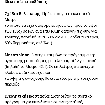
Ιδιωτικές επενδύσεις
Σχέδια Βελτίωσης:
Πρόκειται για το κλασσικό
Μέτρο
το οποίο θα έχει διαφοροποιήσεις ως προς το ύψος
των ενισχύσεων ανά επιλέξιµη δαπάνη (π.χ 40% για
τρακτέρ, παρελκόµενα, 50% για ΑΠΕ, αρδευτικά έργα,
60% θερµοκήπια, στάβλοι).
Μεταποίηση:
∆ιατηρείται µόνο το πρόγραµµα της
αγροτικής µεταποίησης µε τελικό προϊόν γεωργικό
(δηλαδή το Μέτρο 4.2.1). Οι επιλέξιµες δαπάνες, οι
κλάδοι, οι δικαιούχοι και
τα ύψη της ενίσχυσης θα είναι ίδια µε την τρέχουσα
περίοδο.
Ενεργητική Προστασία:
∆ιατηρείται το σχετικό
πρόγραµµα για επενδύσεις σε αντιχαλαζικά,