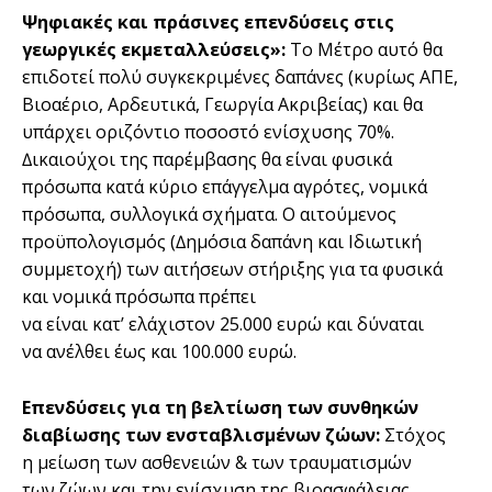
Ψηφιακές και πράσινες επενδύσεις στις
γεωργικές εκµεταλλεύσεις»:
Το Μέτρο αυτό θα
επιδοτεί πολύ συγκεκριµένες δαπάνες (κυρίως ΑΠΕ,
Βιοαέριο, Αρδευτικά, Γεωργία Ακριβείας) και θα
υπάρχει οριζόντιο ποσοστό ενίσχυσης 70%.
∆ικαιούχοι της παρέµβασης θα είναι φυσικά
πρόσωπα κατά κύριο επάγγελµα αγρότες, νοµικά
πρόσωπα, συλλογικά σχήµατα. Ο αιτούµενος
προϋπολογισµός (∆ηµόσια δαπάνη και Ιδιωτική
συµµετοχή) των αιτήσεων στήριξης για τα φυσικά
και νοµικά πρόσωπα πρέπει
να είναι κατ’ ελάχιστον 25.000 ευρώ και δύναται
να ανέλθει έως και 100.000 ευρώ.
Επενδύσεις για τη βελτίωση των συνθηκών
διαβίωσης των ενσταβλισµένων ζώων:
Στόχος
η µείωση των ασθενειών & των τραυµατισµών
των ζώων και την ενίσχυση της βιοασφάλειας,