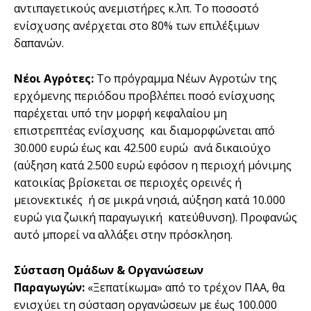
αντιπαγετικούς ανεµιστήρες κ.λπ. Το ποσοστό
ενίσχυσης ανέρχεται στο 80% των επιλέξιµων
δαπανών.
Νέοι Αγρότες:
Το πρόγραµµα Νέων Αγροτών της
ερχόµενης περιόδου προβλέπει ποσό ενίσχυσης
παρέχεται υπό την µορφή κεφαλαίου µη
επιστρεπτέας ενίσχυσης και διαµορφώνεται από
30.000 ευρώ έως και 42.500 ευρώ ανά δικαιούχο
(αύξηση κατά 2.500 ευρώ εφόσον η περιοχή µόνιµης
κατοικίας βρίσκεται σε περιοχές ορεινές ή
µειονεκτικές ή σε µικρά νησιά, αύξηση κατά 10.000
ευρώ για ζωική παραγωγική κατεύθυνση). Προφανώς
αυτό µπορεί να αλλάξει στην πρόσκληση.
Σύσταση Οµάδων & Οργανώσεων
Παραγωγών:
«Ξεπατίκωµα» από το τρέχον ΠΑΑ, θα
ενισχύει τη σύσταση οργανώσεων µε έως 100.000