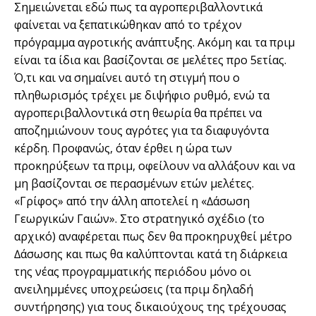
Σηµειώνεται εδώ πως τα αγροπεριβαλλοντικά
φαίνεται να ξεπατικώθηκαν από το τρέχον
πρόγραµµα αγροτικής ανάπτυξης. Ακόµη και τα πριµ
είναι τα ίδια και βασίζονται σε µελέτες προ 5ετίας.
Ό,τι και να σηµαίνει αυτό τη στιγµή που ο
πληθωρισµός τρέχει µε διψήφιο ρυθµό, ενώ τα
αγροπεριβαλλοντικά στη θεωρία θα πρέπει να
αποζηµιώνουν τους αγρότες για τα διαφυγόντα
κέρδη. Προφανώς, όταν έρθει η ώρα των
προκηρύξεων τα πριµ, οφείλουν να αλλάξουν και να
µη βασίζονται σε περασµένων ετών µελέτες.
«Γρίφος» από την άλλη αποτελεί η «∆άσωση
Γεωργικών Γαιών». Στο στρατηγικό σχέδιο (το
αρχικό) αναφέρεται πως δεν θα προκηρυχθεί µέτρο
∆άσωσης και πως θα καλύπτονται κατά τη διάρκεια
της νέας προγραµµατικής περιόδου µόνο οι
ανειληµµένες υποχρεώσεις (τα πριµ δηλαδή
συντήρησης) για τους δικαιούχους της τρέχουσας