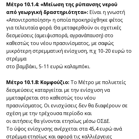
Μέτρο 10.1.4:
«Μείωση της ρύπανσης νερού
από γεωργική δραστηριότητα»:
Είναι η γνωστή
«Απονιτροποίηση» η οποία προκηρύχθηκε φέτος
για τελευταία φορά. Θα µεταφερθούν οι σχετικές
δεσµεύσεις (αµειψισπορά, αγρανάπαυση) στο
καθεστώς του νέου πρασινίσµατος, µε σαφώς
µικρότερη στρεµµατική ενίσχυση, π.χ 10-20 ευρώ το
στρέµµα
στο βαµβάκι, 5-11 ευρώ καλαµπόκι.
Μέτρο 10.1.8: Κοµφούζιο:
Το Μέτρο µε πολυετείς
δεσμεύσεις καταργείται µε την ενίσχυση να
µμεταφέρεται στο καθεστώς του νέου
πρασινίσµατος. Οι ενισχύσεις δεν θα διαφέρουν σε
σχέση µε την τρέχουσα περίοδο και
οι αιτήσεις θα γίνονται ετησίως µέσω ΟΣ∆Ε.
Το ύψος ενίσχυσης ανέρχεται στα 45,4 ευρώ ανά
στρέμμα ετησίως και αφορά τις καλλιέργειες