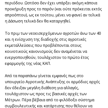
περιόδου. Ωστόσο δεν έχει υπάρξει ακόµη κάποια
προκήρυξη προς το παρόν (και ούτε πρόκειται εκτός
απροόπτου), ως εκ τούτου, µένει να φανεί αν τελικά
η ∆άσωση τελικά δεν θα καταργηθεί.
Το πριµ των νεοεισερχόµενων αγροτών άνω των 40
και η ενίσχυση της διαδοχής στις αγροτικές
εκµεταλλεύσεις που προβλέπονται στους
κοινοτικούς κανονισµούς δεν αναµένεται να
ενεργοποιηθούν, τουλάχιστον το πρώτο έτος
εφαρµογής της νέας ΚΑΠ.
Από τα παραπάνω γίνεται εµφανές πως στο
υπουργείο Αγροτικής Ανάπτυξης οι αρµόδιες αρχές
δεν έδειξαν µεγάλη διάθεση για αλλαγές,
τουλάχιστον ως προς τις βασικές αρχές των
Μέτρων. Πέρα βέβαια από το φιλόδοξο σύστηµα
συµβουλευτικής και κατάρτισης που θέλουν να