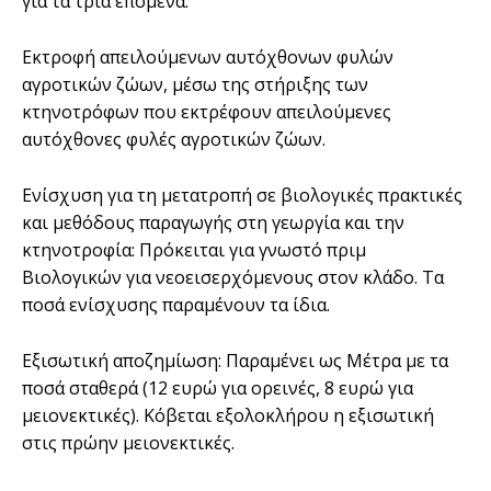
για τα τρία επόµενα.
Εκτροφή απειλούµενων αυτόχθονων φυλών
αγροτικών ζώων, µέσω της στήριξης των
κτηνοτρόφων που εκτρέφουν απειλούµενες
αυτόχθονες φυλές αγροτικών ζώων.
Ενίσχυση για τη µετατροπή σε βιολογικές πρακτικές
και µεθόδους παραγωγής στη γεωργία και την
κτηνοτροφία: Πρόκειται για γνωστό πριµ
Βιολογικών για νεοεισερχόµενους στον κλάδο. Τα
ποσά ενίσχυσης παραµένουν τα ίδια.
Εξισωτική αποζηµίωση: Παραµένει ως Μέτρα µε τα
ποσά σταθερά (12 ευρώ για ορεινές, 8 ευρώ για
µειονεκτικές). Κόβεται εξολοκλήρου η εξισωτική
στις πρώην µειονεκτικές.