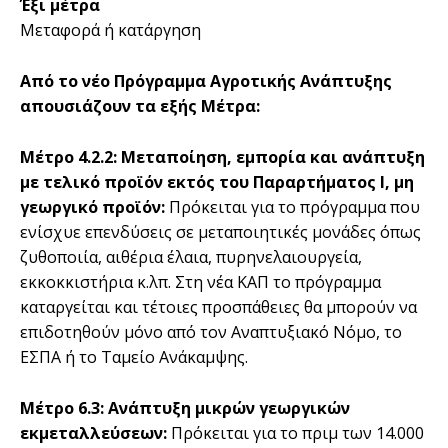
Έξι µέτρα
Μεταφορά ή κατάργηση
Από το νέο Πρόγραµµα Αγροτικής Ανάπτυξης
απουσιάζουν τα εξής Μέτρα:
Μέτρο 4.2.2:
Μεταποίηση, εµπορία και ανάπτυξη
µε τελικό προϊόν εκτός του Παραρτήµατος I, µη
γεωργικό προϊόν:
Πρόκειται για το πρόγραµµα που
ενίσχυε επενδύσεις σε µεταποιητικές µονάδες όπως
ζυθοποιία, αιθέρια έλαια, πυρηνελαιουργεία,
εκκοκκιστήρια κ.λπ. Στη νέα ΚΑΠ το πρόγραµµα
καταργείται και τέτοιες προσπάθειες θα µπορούν να
επιδοτηθούν µόνο από τον Αναπτυξιακό Νόµο, το
ΕΣΠΑ ή το Ταµείο Ανάκαµψης.
Μέτρο 6.3:
Ανάπτυξη µικρών γεωργικών
εκµεταλλεύσεων:
Πρόκειται για το πριµ των 14.000