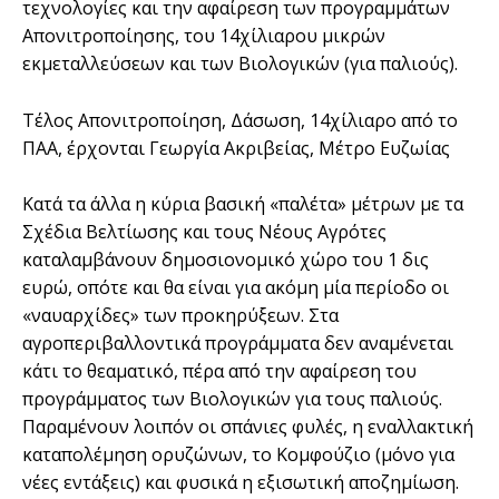
τεχνολογίες και την αφαίρεση των προγραµµάτων
Απονιτροποίησης, του 14χίλιαρου µικρών
εκµεταλλεύσεων και των Βιολογικών (για παλιούς).
Τέλος Απονιτροποίηση, Δάσωση, 14χίλιαρο από το
ΠΑΑ, έρχονται Γεωργία Ακριβείας, Μέτρο Ευζωίας
Κατά τα άλλα η κύρια βασική «παλέτα» µέτρων µε τα
Σχέδια Βελτίωσης και τους Νέους Αγρότες
καταλαµβάνουν δηµοσιονοµικό χώρο του 1 δις
ευρώ, οπότε και θα είναι για ακόµη µία περίοδο οι
«ναυαρχίδες» των προκηρύξεων. Στα
αγροπεριβαλλοντικά προγράµµατα δεν αναµένεται
κάτι το θεαµατικό, πέρα από την αφαίρεση του
προγράµµατος των Βιολογικών για τους παλιούς.
Παραµένουν λοιπόν οι σπάνιες φυλές, η εναλλακτική
καταπολέµηση ορυζώνων, το Κοµφούζιο (µόνο για
νέες εντάξεις) και φυσικά η εξισωτική αποζηµίωση.