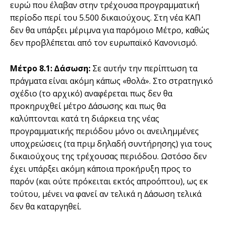
ευρώ που έλαβαν στην τρέχουσα προγραµµατική
περίοδο περί του 5.500 δικαιούχους. Στη νέα ΚΑΠ
δεν θα υπάρξει µέριµνα για παρόµοιο Μέτρο, καθώς
δεν προβλέπεται από τον ευρωπαϊκό Κανονισµό.
Μέτρο 8.1:
∆άσωση:
Σε αυτήν την περίπτωση τα
πράγµατα είναι ακόµη κάπως «θολά». Στο στρατηγικό
σχέδιο (το αρχικό) αναφέρεται πως δεν θα
προκηρυχθεί µέτρο ∆άσωσης και πως θα
καλύπτονται κατά τη διάρκεια της νέας
προγραµµατικής περιόδου µόνο οι ανειληµµένες
υποχρεώσεις (τα πριµ δηλαδή συντήρησης) για τους
δικαιούχους της τρέχουσας περιόδου. Ωστόσο δεν
έχει υπάρξει ακόµη κάποια προκήρυξη προς το
παρόν (και ούτε πρόκειται εκτός απροόπτου), ως εκ
τούτου, µένει να φανεί αν τελικά η ∆άσωση τελικά
δεν θα καταργηθεί.