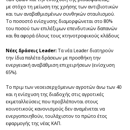
µε στόχο τη µείωση της χρήσης των αντιβιοτικών
και των αναβαθµισµένων συνθηκών σταυλισµού.
Το ποσοστό ενίσχυσης διαµορφώνεται στο 80%
του ποσού των επιλέξιµων επενδυτικών δαπανών
και θα αφορά όλους τους κτηνοτροφικούς κλάδους
Νέες δράσεις Leader:
Τα νέα Leader διατηρούν
την ίδια παλέτα δράσεων µε προσθήκη την
ενεργειακή αναβάθµιση επιχειρήσεων (ενίσχυση
65%).
Το πριµ των νεοεισερχόµενων αγροτών άνω των 40
και η ενίσχυση της διαδοχής στις αγροτικές
εκµεταλλεύσεις που προβλέπονται στους
κοινοτικούς κανονισµούς δεν αναµένεται να
ενεργοποιηθούν, τουλάχιστον το πρώτο έτος
εφαρµογής της νέας ΚΑΠ.