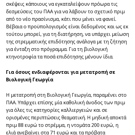
σκέψεις κάποιους να εγκαταλείψουν πρόωρα τις
δεσµεύσεις του ΠΑΑ για να λάβουν το σχετικό πριµ
από το νέο πρασίνισµα, κάτι που µένει να φανεί.
Βέβαια ο προϋπολογισµός είναι δεδοµένος και ως εκ
τούτου µπορεί, για τη διατήρηση, να υπάρχει µείωση
της στρεµµατικής επιδότησης ανάλογα µε τη ζήτηση
για ένταξη στο πρόγραµµα. Για τη βιολογική
κτηνοτροφία τα ποσά επιδότησης µένουν ίδια.
Για όσους ενδιαφέρονται για µετατροπή σε
Βιολογική Γεωργία
Η µετατροπή στη Βιολογική Γεωργία, παραµένει στο
ΠΑΑ. Yπάρχει επίσης µία καθολική άνοδος των πριµ
για όλες τις κατηγορίες καλλιεργειών και σε
ορισµένες περιπτώσεις θεαµατική. Η µηδική αποκτά
πριµ 88 ευρώ το στρέµµα, η ντοµάτα 200 ευρώ, η
ελιά ανεβαίνει στα 71 ευρώ και τα πρόβατα