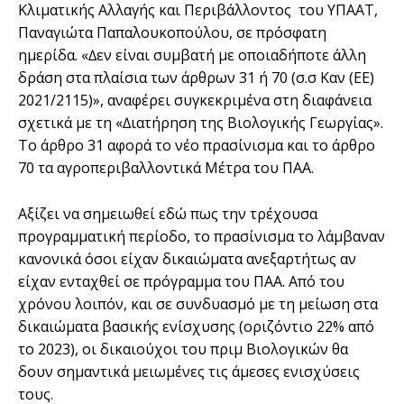
Κλιµατικής Αλλαγής και Περιβάλλοντος του ΥΠΑΑΤ,
Παναγιώτα Παπαλουκοπούλου, σε πρόσφατη
ηµερίδα. «∆εν είναι συµβατή µε οποιαδήποτε άλλη
δράση στα πλαίσια των άρθρων 31 ή 70 (σ.σ Καν (ΕΕ)
2021/2115)», αναφέρει συγκεκριµένα στη διαφάνεια
σχετικά µε τη «∆ιατήρηση της Βιολογικής Γεωργίας».
Το άρθρο 31 αφορά το νέο πρασίνισµα και το άρθρο
70 τα αγροπεριβαλλοντικά Μέτρα του ΠΑΑ.
Αξίζει να σηµειωθεί εδώ πως την τρέχουσα
προγραµµατική περίοδο, το πρασίνισµα το λάµβαναν
κανονικά όσοι είχαν δικαιώµατα ανεξαρτήτως αν
είχαν ενταχθεί σε πρόγραµµα του ΠΑΑ. Από του
χρόνου λοιπόν, και σε συνδυασµό µε τη µείωση στα
δικαιώµατα βασικής ενίσχυσης (οριζόντιο 22% από
το 2023), οι δικαιούχοι του πριµ Βιολογικών θα
δουν σηµαντικά µειωµένες τις άµεσες ενισχύσεις
τους.