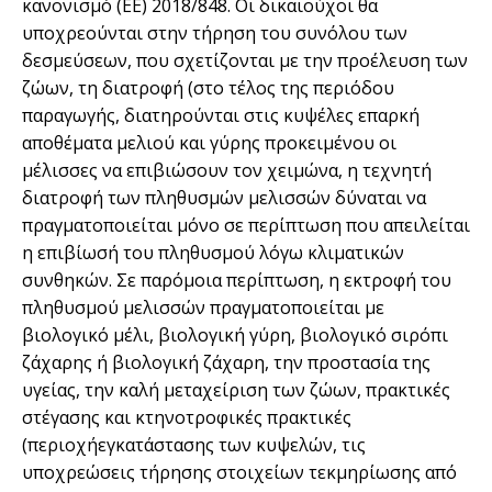
κανονισµό (ΕΕ) 2018/848. Οι δικαιούχοι θα
υποχρεούνται στην τήρηση του συνόλου των
δεσµεύσεων, που σχετίζονται µε την προέλευση των
ζώων, τη διατροφή (στο τέλος της περιόδου
παραγωγής, διατηρούνται στις κυψέλες επαρκή
αποθέµατα µελιού και γύρης προκειµένου οι
µέλισσες να επιβιώσουν τον χειµώνα, η τεχνητή
διατροφή των πληθυσµών µελισσών δύναται να
πραγµατοποιείται µόνο σε περίπτωση που απειλείται
η επιβίωσή του πληθυσµού λόγω κλιµατικών
συνθηκών. Σε παρόµοια περίπτωση, η εκτροφή του
πληθυσµού µελισσών πραγµατοποιείται µε
βιολογικό µέλι, βιολογική γύρη, βιολογικό σιρόπι
ζάχαρης ή βιολογική ζάχαρη, την προστασία της
υγείας, την καλή µεταχείριση των ζώων, πρακτικές
στέγασης και κτηνοτροφικές πρακτικές
(περιοχήεγκατάστασης των κυψελών, τις
υποχρεώσεις τήρησης στοιχείων τεκµηρίωσης από