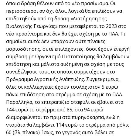
όποια δράση θέλουν από το νέο πρασίνισµα. Οι
περισσότεροι αν όχι όλοι, λογικά θα επιλέξουν να
επιδοτηθούν από τη δράση «∆ιατήρηση της
Βιολογικής Γεωργίας» που µεταφέρεται το 2023 στο
νέο πρασίνισµα και δεν θα έχει σχέση µε το ΠΑΑ. Τι
σηµαίνει αυτό: ∆εν υπάρχουν ούτε πίνακες
µοριοδότησης, ούτε επιλαχόντες, όσοι έχουν ενεργή
σύµβαση µε Οργανισµό Πιστοποίησης θα λαµβάνουν
επιδότηση και µάλιστα αυξηµένη σε σχέση µε τους
συναδέλφους τους οι οποίοι συµµετέχουν στο
Πρόγραµµα Αγροτικής Ανάπτυξης. Συγκεκριµένα,
όλες οι καλλιέργειες έχουν τουλάχιστον 5 ευρώ
πάνω επιδότηση στο στρέµµα σε σχέση µε το ΠΑΑ.
Παράλληλα, το επιτραπέζιο σταφύλι ανεβαίνει στα
144 ευρώ το στρέµµα από 85, στα 94 ευρώ
διαµορφώνεται το πριµ στα πυρηνόκαρπα, ενώ η
ντοµάτα θα λαµβάνει 114 ευρώ το στρέµµα από µόλις
60 (βλ. πίνακα). Ίσως, το γεγονός αυτό βάλει σε