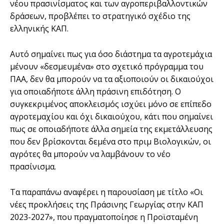
νέου πρασινίσµατος και των αγροπεριβαλλοντικών
δράσεων, προβλέπει το στρατηγικό σχέδιο της
ελληνικής ΚΑΠ.
Αυτό σηµαίνει πως για όσο διάστηµα τα αγροτεµάχια
µένουν «δεσµευµένα» στο σχετικό πρόγραµµα του
ΠΑΑ, δεν θα µπορούν να τα αξιοποιούν οι δικαιούχοι
για οποιαδήποτε άλλη πράσινη επιδότηση. Ο
συγκεκριµένος αποκλεισµός ισχύει µόνο σε επίπεδο
αγροτεµαχίου και όχι δικαιούχου, κάτι που σηµαίνει
πως σε οποιαδήποτε άλλα σηµεία της εκµετάλλευσης
που δεν βρίσκονται δεµένα στο πριµ Βιολογικών, οι
αγρότες θα µπορούν να λαµβάνουν το νέο
πρασίνισµα.
Τα παραπάνω αναφέρει η παρουσίαση µε τίτλο «Οι
νέες προκλήσεις της Πράσινης Γεωργίας στην ΚΑΠ
2023-2027», που πραγµατοποίησε η Προϊσταµένη