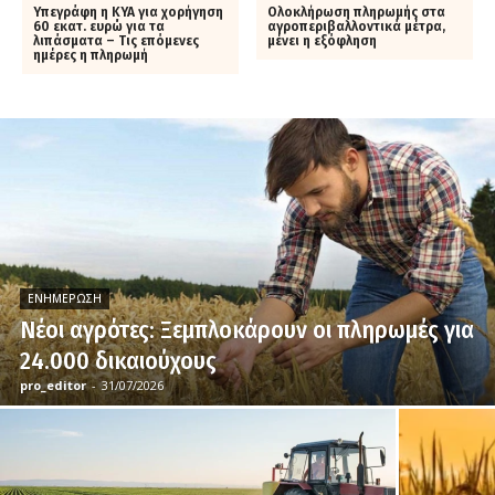
Υπεγράφη η ΚΥΑ για χορήγηση
Ολοκλήρωση πληρωμής στα
60 εκατ. ευρώ για τα
αγροπεριβαλλοντικά μέτρα,
λιπάσματα – Τις επόμενες
μένει η εξόφληση
ημέρες η πληρωμή
ΕΝΗΜΈΡΩΣΗ
Νέοι αγρότες: Ξεμπλοκάρουν οι πληρωμές για
24.000 δικαιούχους
pro_editor
-
31/07/2026