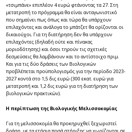
«τσιµπάνε» επιπλέον 4 ευρώ φτάνοντας τα 27. Στη
µετατροπή το πρόγραµµα θα είναι ανταγωνιστικό
που σηµαίνει πως όπως και τώρα θα υπάρχουν
επιλαχόντες και ανάλογα το µπάτζετ θα ορίζονται οι
δικαιούχοι. Για τη διατήρηση δεν θα υπάρχουν
επιλαχόντες (δηλαδή ούτε και πίνακας
µοριοδότησης) και όσοι τηρούν τις σχετικές
δεσµεύσεις θα λαµβάνουν και το αντίστοιχο πριµ.
Και για τις δύο δράσεις των Βιολογικών
προβλέπεται προϋπολογισµός για την περίοδο 2023-
2027 κοντά στο 1,5 δις ευρώ (300 εκατ. ευρώ για
µετατροπή και 1,2 δις ευρώ για τη διατήρηση των
βιολογικών πρακτικών).
Η περίπτωση της Βιολογικής Μελισσοκοµίας
Για τη µελισσοκοµία θα προκηρυχθεί ξεχωριστεί
δράση, µε τα ετήσια ποσά στήριξης να χωρίζονται σε