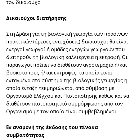
τον δικαιούχο.
∆ικαιούχοι διατήρησης
Στη ∆ράση για τη βιολογική γεωργία των πράσινων
πρακτικών (άµεσες ενισχύσεις) δικαιούχοι θα είναι
ενεργοί γεωργοί ή οµάδες ενεργών γεωργούν που
διατηρούν τη βιολογική καλλιέργεια η εκτροφή. Οι
παραγωγοί πρέπει να διαθέτουν αγροτεµάχια ή/και
βοσκοτόπους ή/και εκτροφές, τα οποία είναι
ενταγµένα στο σύστηµα της βιολογικής γεωργίας η
οποία ένταξη τεκµηριώνεται από σύµβαση µε
Οργανισµό Ελέγχου και Πιστοποίησης καθώς και να
διαθέτουν πιστοποιητικό συµµόρφωσης από τον
Οργανισµό µε τον οποίο είναι συµβεβληµένοι.
Εν αναµονή της έκδοσης του πίνακα
συµβατότητας