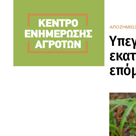
ΑΠΟΖΗΜΙΏΣ
Υπεγ
εκατ
επό