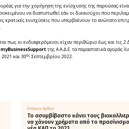
ορέας για την χορήγηση της ενίσχυσης της παρούσας είνα
ροκειμένου να διαπιστωθεί εάν οι δικαιούχοι που περιλαμβ
ες κρατικές ενισχύσεις που υπερβαίνουν το ανώτατο επιτ
.
ται πως οι ενδιαφερόμενοι είχαν περιθώριο έως και τις 2
α
myBusinessSupport
της Α.Α.Δ.Ε. τα παραστατικά αγοράς 
ης
2021 και 30
Σεπτεμβρίου 2022.
Επόμενο άρθρο
Το ασυμβίβαστο κάνει τους βιοκαλλιε
να χάνουν χρήματα από το πρασίνισμα
νέα ΚΑΠ το 2023