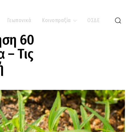
Γεωπονικά
Κοινοπραξία
ΟΣΔΕ
ηση 60
 – Τις
μή