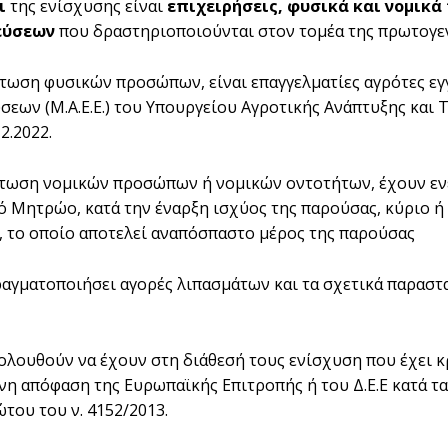
οι
της ενίσχυσης είναι
επιχειρήσεις, φυσικά και νομικά
εύσεων
που δραστηριοποιούνται στον τομέα της πρωτογεν
τωση φυσικών προσώπων, είναι επαγγελματίες αγρότες ε
εων (Μ.Α.Ε.Ε.) του Υπουργείου Αγροτικής Ανάπτυξης και Τρ
12.2022.
πτωση νομικών προσώπων ή νομικών οντοτήτων, έχουν εν
 Μητρώο, κατά την έναρξη ισχύος της παρούσας, κύριο ή
 το οποίο αποτελεί αναπόσπαστο μέρος της παρούσας
αγματοποιήσει αγορές λιπασμάτων και τα σχετικά παραστατ
ολουθούν να έχουν στη διάθεσή τους ενίσχυση που έχει 
η απόφαση της Ευρωπαϊκής Επιτροπής ή του Δ.Ε.Ε κατά τα 
του του ν. 4152/2013.