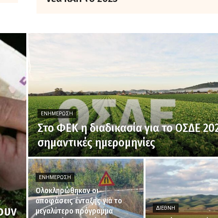
ΕΝΗΜΈΡΩΣΗ
Στο ΦΕΚ η διαδικασία για το ΟΣΔΕ 202
σημαντικές ημερομηνίες
ΕΝΗΜΈΡΩΣΗ
Ολοκληρώθηκαν οι
αποφάσεις ένταξης για το
ουν
ΔΙΕΘΝΉ
μεγαλύτερο πρόγραμμα