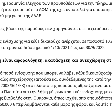
 ημερομηνία ελέγχου των προϋποθέσεων για την πληρωμή, η
 ή πτώχευση ούτε ο ΑΦΜ της έχει ανασταλεί για οποιαδήπο
ύ μητρώου της ΑΑΔΕ.
εις βάσει της παρούσας δεν χορηγούνται σε επιχειρήσεις 
ς ενίσχυσης για κάθε δικαιούχο ανέρχεται σε ποσοστό 10
 το χρονικό διάστημα από 1/10/2021 έως και 30/9/2022.
η είναι αφορολόγητη, ακατάσχετη και ανεκχώρητη στα
ό ποσό ενίσχυσης που μπορεί να λάβει κάθε δικαιούχος(
αίας επιχείρησης (αιτούσα και συνδεδεμένες της κατά την έ
(2003/361/ΕΚ) στο πλαίσιο της παρούσας αθροιζόμενο με 
 Πλαισίου για την λήψη μέτρων κρατικής ενίσχυσης με σκ
ς Εισβολής στην Ουκρανία, όπως ισχύει από οποιαδήποτ
50.000 € περιλαμβάνονται κάθε μορφής φόροι και λοιπές ε