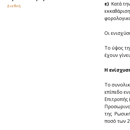
ε)
Κατά την
Διεθνή
εκκαθάριση
φορολογικο
Οι ενισχύσ
Το ύψος τη
έχουν γίνει
Η ενίσχυσ
Το συνολικ
επίπεδο ενι
Επιτροπής 
Προσωρινού
της Ρωσική
ποσό των 2