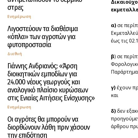
Δικαιούχ
στρες
εκμεταλλ
Ενημέρωση
α)
σε περίπ
Λιγοστεύουν τα διαθέσιμα
Εκμεταλλεύσ
«όπλα» των αγροτών για
έως τις 02.
φυτοπροστασία
Διεθνή
β
) σε περί
Φορολογικό
Γιάννης Ανδριανός: «Άρση
Παράρτημα,
διοικητικών εμποδίων για
24.000 νέους γεωργούς και
γ)
έχουν πρ
αναλογικό πλαίσιο κυρώσεων
και
στις Ενιαίες Αιτήσεις Ενίσχυσης»
Ενημέρωση
δ
)
δεν εξακ
Οι αγρότες θα μπορούν να
προηγούμεν
διορθώνουν λάθη πριν χάσουν
άρθρου πρώ
την επιδότηση