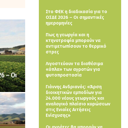
Στο ΦΕΚ η διαδικασία για το
ΟΣΔΕ 2026 – Οι σημαντικές
ημερομηνίες
Πως η γεωργία και η
κτηνοτροφία μπορούν να
αντιμετωπίσουν το θερμικό
στρες
Λιγοστεύουν τα διαθέσιμα
«όπλα» των αγροτών για
6 – Οι
φυτοπροστασία
Γιάννης Ανδριανός: «Άρση
διοικητικών εμποδίων για
24.000 νέους γεωργούς και
αναλογικό πλαίσιο κυρώσεων
στις Ενιαίες Αιτήσεις
Ενίσχυσης»
Οι αγρότες θα μπορούν να