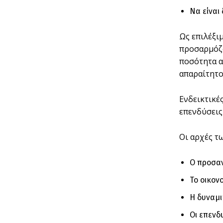
Να είναι
Ως επιλέξιμ
προσαρμόζο
ποσότητα α
απαραίτητο
Ενδεικτικέ
επενδύσεις
Οι αρχές τω
Ο προσαν
Το οικον
Η δυναμι
Οι επενδ