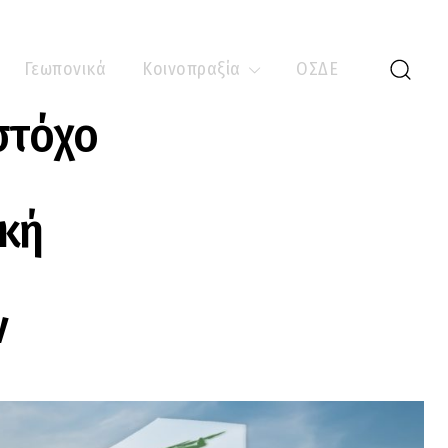
Γεωπονικά
Κοινοπραξία
ΟΣΔΕ
στόχο
ακή
ν