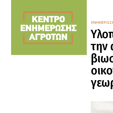
ΕΝΗΜΈΡΩΣ
Υλοπ
την 
βιωσ
οικ
γεω