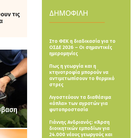
ΔΗΜΟΦΙΛΗ
ουν τις
α
Στο ΦΕΚ η διαδικασία για το
ΟΣΔΕ 2026 – Οι σημαντικές
ημερομηνίες
Πως η γεωργία και η
κτηνοτροφία μπορούν να
αντιμετωπίσουν το θερμικό
στρες
Λιγοστεύουν τα διαθέσιμα
«όπλα» των αγροτών για
όσβαση
φυτοπροστασία
Γιάννης Ανδριανός: «Άρση
διοικητικών εμποδίων για
24.000 νέους γεωργούς και