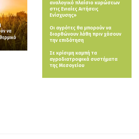
αναλογικό πλαίσιο κυρώσεων
στις Ενιαίες Αιτήσεις
Ενίσχυσης»
η
Οι αγρότες θα μπορούν να
ύν να
διορθώνουν λάθη πριν χάσουν
θερμικό
την επιδότηση
Σε κρίσιμη καμπή τα
αγροδιατροφικά συστήματα
της Μεσογείου