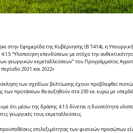
κε στην Εφημερίδα της Κυβέρνησης (Β΄ 1414), η Υπουργι
 4.1.5 “Υλοποίηση επενδύσεων με στόχο την ανθεκτικότητ
ων γεωργικών εκμεταλλεύσεων” του Προγράμματος Αγροτικ
 περίοδο 2021 και 2022»
όσκληση των σχεδίων βελτίωσης έχουν προβλεφθεί πιστώσε
ς των προτάσεων θα αυξηθούν στα 230 εκ. ευρώ με υπερδ
υμε ότι μέσω της δράσης 4.1.5 δίνεται η δυνατότητα υλο
στις γεωργικές τους εκμεταλλεύσεις.
 προϋποθέσεις επιλεξιμότητας των φυσικών προσώπων είν