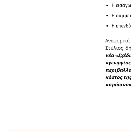
Η εισαγω
Η συμμετ
Η επενδύ
Αναφορικά 
Στύλιος δή
νέα «Σχέδι
«γεωργίας
περιβαλλο
κόστος τη
«πράσινο»