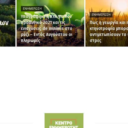
ΕΝΗΜΈΡΩΣΗ
ΕΝΗΜΈΡΩΣΗ
Υπογράφηκε η ΚΥΑ για τον
των
προανθικό 2021 και τις
Πως η γεωργία και 
ενισχύσεις de minimis στο
κτηνοτροφία μπορο
ρύζι – Εντός Αυγούστου οι
αντιμετωπίσουν το 
πληρωμές
στρες